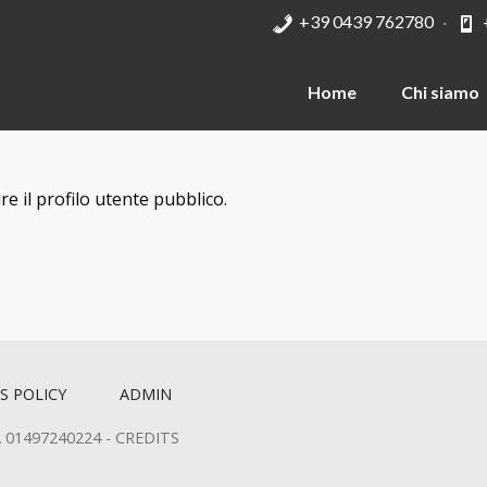
+39 0439 762780
·
Home
Chi siamo
 il profilo utente pubblico.
S POLICY
ADMIN
VA 01497240224 -
CREDITS